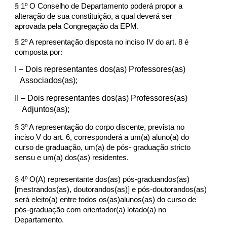
§ 1º O Conselho de Departamento poderá propor a
alteração de sua constituição, a qual deverá ser
aprovada pela Congregação da EPM.
§ 2º A representação disposta no inciso IV do art. 8 é
composta por:
I
– Dois representantes dos(as) Professores(as)
Associados(as);
II
– Dois representantes dos(as) Professores(as)
Adjuntos(as);
§ 3º A representação do corpo discente, prevista no
inciso V do art. 6, corresponderá a um(a) aluno(a) do
curso de graduação, um(a) de pós- graduação stricto
sensu e um(a) dos(as) residentes.
§ 4º O(A) representante dos(as) pós-graduandos(as)
[mestrandos(as), doutorandos(as)] e pós-doutorandos(as)
será eleito(a) entre todos os(as)alunos(as) do curso de
pós-graduação com orientador(a) lotado(a) no
Departamento.